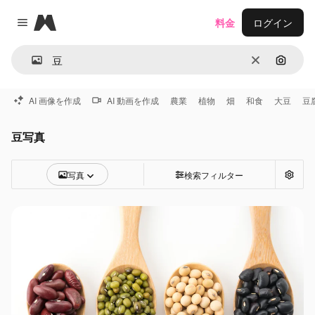
Magnific
料金
ログイン
Close menu
消去
画像で
AI 画像を作成
AI 動画を作成
農業
植物
畑
和食
大豆
豆
豆写真
写真
検索フィルター