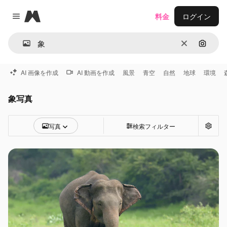
Magnific
料金
ログイン
Close menu
消去
画像で
AI 画像を作成
AI 動画を作成
風景
青空
自然
地球
環境
象写真
写真
検索フィルター