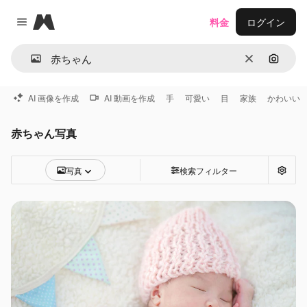
Magnific
料金
ログイン
Close menu
消去
画像で
AI 画像を作成
AI 動画を作成
手
可愛い
目
家族
かわいい
赤ちゃん写真
写真
検索フィルター