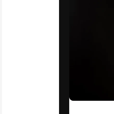
フォント
最高のクリエイ
ットフォーム。
店、スタジオを
います。
日本語
Copyright © 2010-