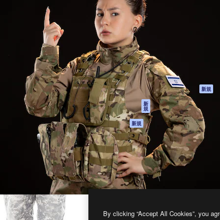
製品
はじめに
ティブ制作を導くためのプラ
Spaces
Academy
クリエイター、企業、代理
AI アシスタント
ドキュメント
含む100万人以上が利用して
AI 画像生成ツール
サポート
AI 動画生成ツール
利用規約
AI 音声合成ツール
プライバシーポリ
シー
ストックコンテン
ツ
オリジナル
新規
Claude/ChatGPT
クッキーポリシー
新
規
向けMCP
トラストセンター
エージェント
アフィリエイト
新規
API
法人向け
モバイルアプリ
すべてのMagnificツ
ール
2026
Freepik Company S.L.U.
無断複写・転載を禁じます
.
By clicking “Accept All Cookies”, you agr