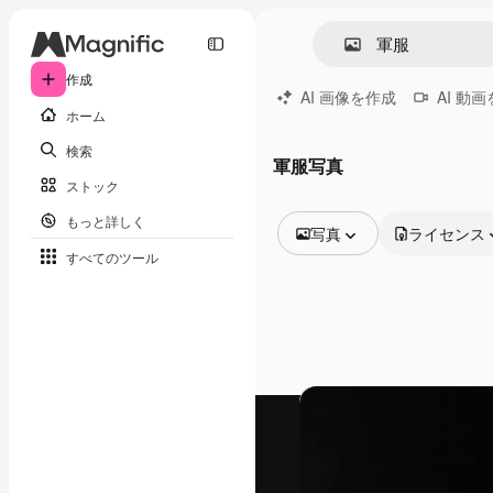
作成
AI 画像を作成
AI 動
ホーム
検索
軍服写真
ストック
もっと詳しく
写真
ライセンス
すべてのツール
全ての画像
ベクトル
イラスト
写真
PSD
テンプレート
モックアップ
動画
映像素材
モーショングラフィックス
動画テンプレート
アイコン
3D モデル