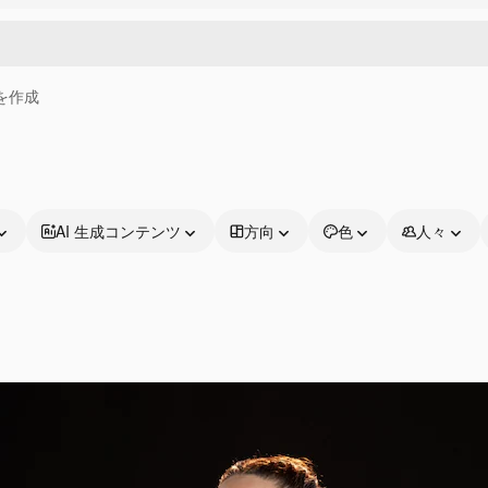
画を作成
AI 生成コンテンツ
方向
色
人々