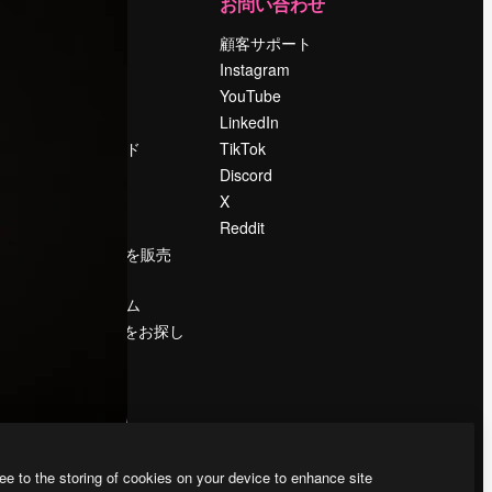
運営
お問い合わせ
料金
顧客サポート
会社概要
Instagram
Reviews
YouTube
採用情報
LinkedIn
検索トレンド
TikTok
ブログ
Discord
イベント
X
Slidesgo
Reddit
コンテンツを販売
する
プレスルーム
magnific.aiをお探し
ですか？
ee to the storing of cookies on your device to enhance site