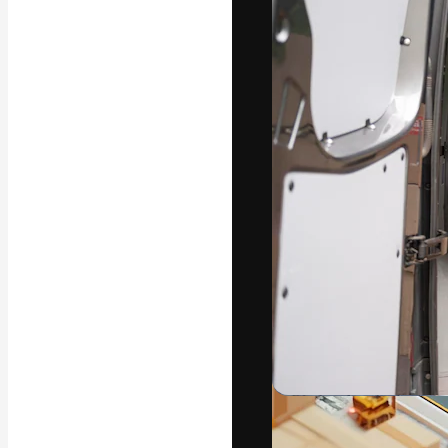
フォント
最高のクリエイ
ットフォーム。
店、スタジオを
います。
日本語
Copyright © 2010-