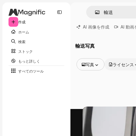
作成
AI 画像を作成
AI 動
ホーム
検索
輸送写真
ストック
もっと詳しく
写真
ライセンス
すべてのツール
全ての画像
ベクトル
イラスト
写真
PSD
テンプレート
モックアップ
動画
映像素材
モーショングラフィックス
動画テンプレート
アイコン
3D モデル