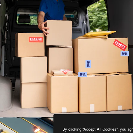
製品
はじめに
ティブ制作を導くためのプラ
Spaces
Academy
クリエイター、企業、代理
AI アシスタント
ドキュメント
含む100万人以上が利用して
AI 画像生成ツール
サポート
AI 動画生成ツール
利用規約
AI 音声合成ツール
プライバシーポリ
シー
ストックコンテン
ツ
オリジナル
新規
Claude/ChatGPT
クッキーポリシー
新
規
向けMCP
トラストセンター
エージェント
アフィリエイト
新規
API
法人向け
モバイルアプリ
すべてのMagnificツ
ール
2026
Freepik Company S.L.U.
無断複写・転載を禁じます
.
By clicking “Accept All Cookies”, you agr