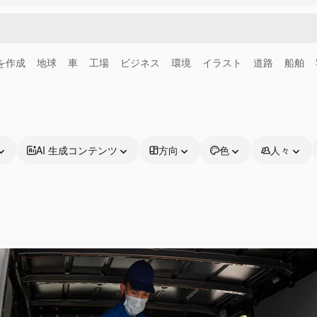
画を作成
地球
車
工場
ビジネス
環境
イラスト
道路
船舶
AI 生成コンテンツ
方向
色
人々