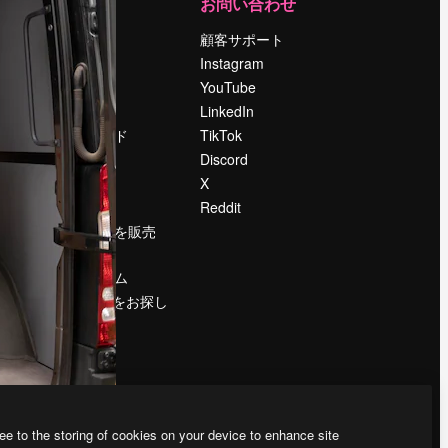
運営
お問い合わせ
料金
顧客サポート
会社概要
Instagram
Reviews
YouTube
採用情報
LinkedIn
検索トレンド
TikTok
ブログ
Discord
イベント
X
Slidesgo
Reddit
コンテンツを販売
する
プレスルーム
magnific.aiをお探し
ですか？
ee to the storing of cookies on your device to enhance site