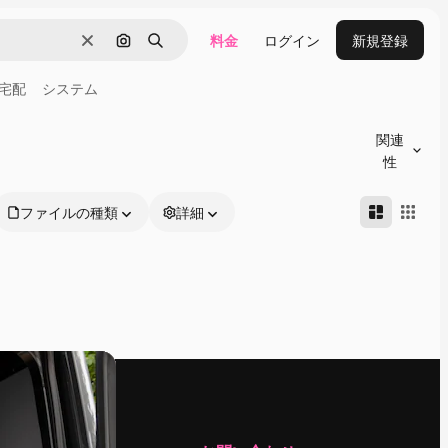
料金
ログイン
新規登録
消去
画像で検索
検索
宅配
システム
関連
性
ファイルの種類
詳細