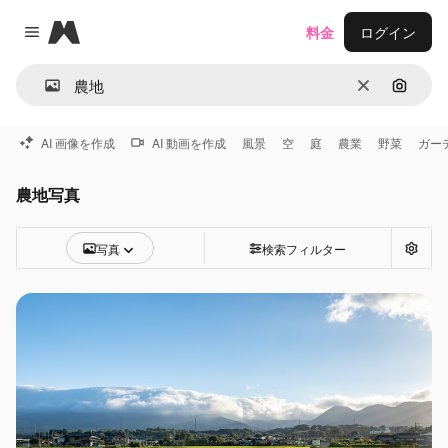
Magnific
料金
ログイン
Close menu
消去
画像で
AI 画像を作成
AI 動画を作成
風景
空
庭
農業
野菜
ガー
農地写真
写真
検索フィルター