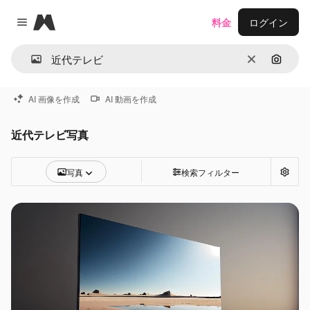
Magnific
料金
ログイン
Close menu
消去
画像で
AI 画像を作成
AI 動画を作成
近代テレビ写真
写真
検索フィルター