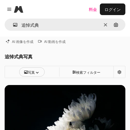
Magnific
料金
ログイン
Close menu
消去
画像で
AI 画像を作成
AI 動画を作成
追悼式典写真
写真
検索フィルター