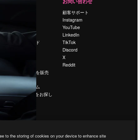
運営
お問い合わせ
料金
顧客サポート
会社概要
Instagram
Reviews
YouTube
採用情報
LinkedIn
検索トレンド
TikTok
ブログ
Discord
イベント
X
Slidesgo
Reddit
コンテンツを販売
する
プレスルーム
magnific.aiをお探し
ですか？
ee to the storing of cookies on your device to enhance site