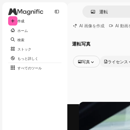
作成
AI 画像を作成
AI 動
ホーム
検索
運転写真
ストック
もっと詳しく
写真
ライセンス
すべてのツール
全ての画像
ベクトル
イラスト
写真
PSD
テンプレート
モックアップ
動画
映像素材
モーショングラフィックス
動画テンプレート
アイコン
3D モデル