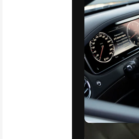
フォント
最高のクリエイ
ットフォーム。
店、スタジオを
います。
日本語
Copyright © 2010-