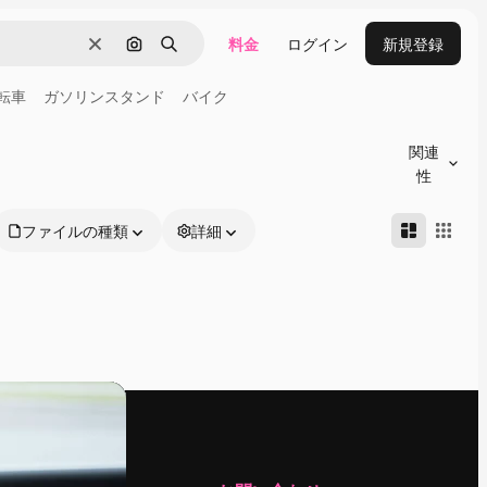
料金
ログイン
新規登録
消去
画像で検索
検索
転車
ガソリンスタンド
バイク
関連
性
ファイルの種類
詳細