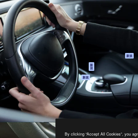
製品
はじめに
ティブ制作を導くためのプラ
Spaces
Academy
クリエイター、企業、代理
AI アシスタント
ドキュメント
含む100万人以上が利用して
AI 画像生成ツール
サポート
AI 動画生成ツール
利用規約
AI 音声合成ツール
プライバシーポリ
シー
ストックコンテン
ツ
オリジナル
新規
Claude/ChatGPT
クッキーポリシー
新
規
向けMCP
トラストセンター
エージェント
アフィリエイト
新規
API
法人向け
モバイルアプリ
すべてのMagnificツ
ール
2026
Freepik Company S.L.U.
無断複写・転載を禁じます
.
By clicking “Accept All Cookies”, you agr