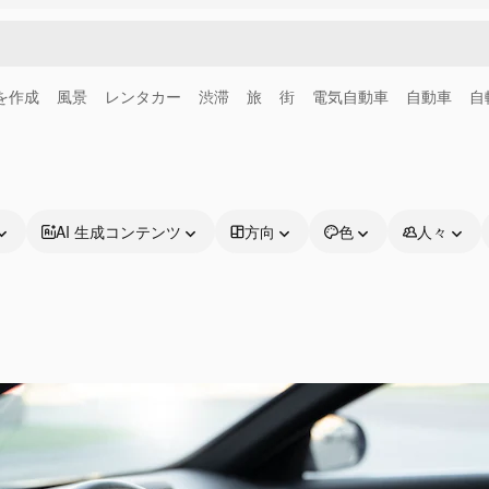
画を作成
風景
レンタカー
渋滞
旅
街
電気自動車
自動車
自
AI 生成コンテンツ
方向
色
人々