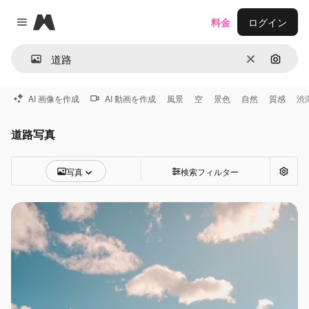
Magnific
料金
ログイン
Close menu
消去
画像で
AI 画像を作成
AI 動画を作成
風景
空
景色
自然
質感
渋
道路写真
写真
検索フィルター