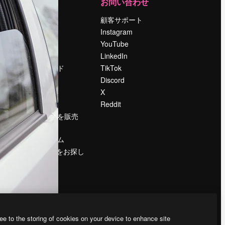
運営
お問い合わせ
料金
顧客サポート
会社概要
Instagram
Reviews
YouTube
採用情報
LinkedIn
検索トレンド
TikTok
ブログ
Discord
イベント
X
Slidesgo
Reddit
コンテンツを販売
する
プレスルーム
magnific.aiをお探し
ですか？
ee to the storing of cookies on your device to enhance site