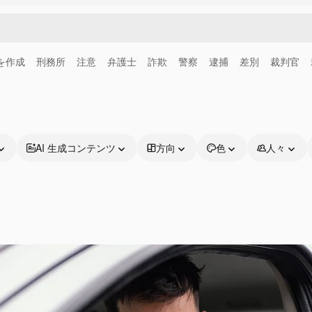
画を作成
刑務所
注意
弁護士
詐欺
警察
逮捕
差別
裁判官
AI 生成コンテンツ
方向
色
人々