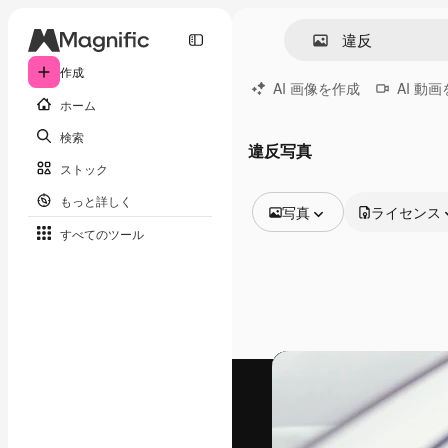
作成
AI 画像を作成
AI 動
ホーム
検索
違反写真
ストック
もっと詳しく
写真
ライセンス
すべてのツール
全ての画像
ベクトル
イラスト
写真
PSD
テンプレート
モックアップ
動画
映像素材
モーショングラフィックス
動画テンプレート
アイコン
3D モデル