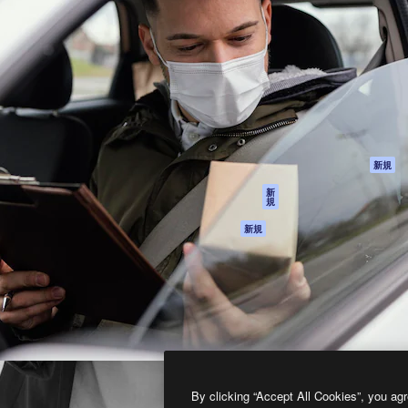
製品
はじめに
ティブ制作を導くためのプラ
Spaces
Academy
クリエイター、企業、代理
AI アシスタント
ドキュメント
含む100万人以上が利用して
AI 画像生成ツール
サポート
AI 動画生成ツール
利用規約
AI 音声合成ツール
プライバシーポリ
シー
ストックコンテン
ツ
オリジナル
新規
Claude/ChatGPT
クッキーポリシー
新
規
向けMCP
トラストセンター
エージェント
アフィリエイト
新規
API
法人向け
モバイルアプリ
すべてのMagnificツ
ール
2026
Freepik Company S.L.U.
無断複写・転載を禁じます
.
By clicking “Accept All Cookies”, you agr