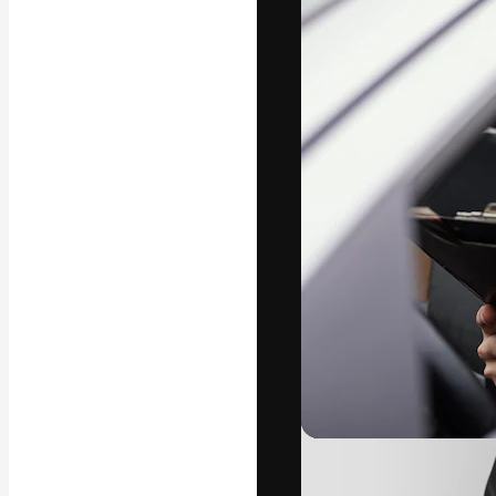
フォント
最高のクリエイ
ットフォーム。
店、スタジオを
います。
日本語
Copyright © 2010-