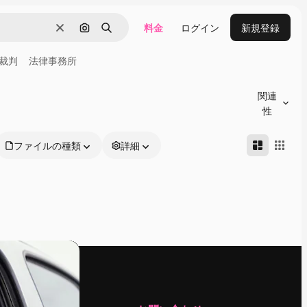
料金
ログイン
新規登録
消去
画像で検索
検索
裁判
法律事務所
関連
性
ファイルの種類
詳細