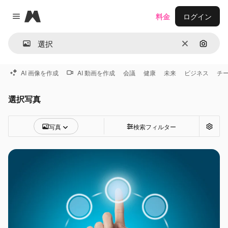
Magnific
料金
ログイン
Close menu
消去
画像で
AI 画像を作成
AI 動画を作成
会議
健康
未来
ビジネス
チ
選択写真
写真
検索フィルター