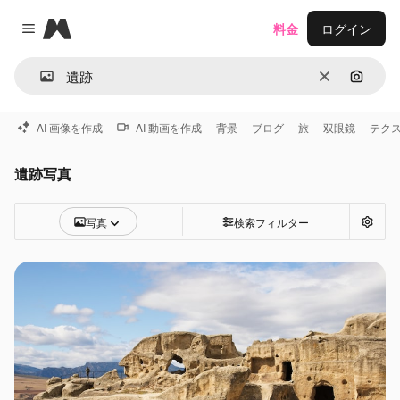
Magnific
料金
ログイン
Close menu
消去
画像で
AI 画像を作成
AI 動画を作成
背景
ブログ
旅
双眼鏡
テク
遺跡写真
写真
検索フィルター