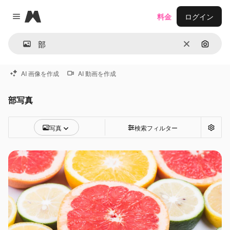
Magnific
料金
ログイン
Close menu
消去
画像で
AI 画像を作成
AI 動画を作成
部写真
写真
検索フィルター