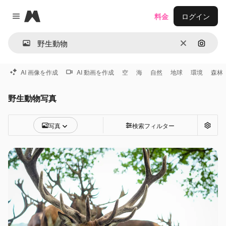
Magnific
料金
ログイン
Close menu
消去
画像で
AI 画像を作成
AI 動画を作成
空
海
自然
地球
環境
森林
野生動物写真
写真
検索フィルター