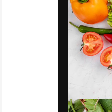
フォント
最高のクリエイ
ットフォーム。
店、スタジオを
います。
日本語
Copyright © 2010-