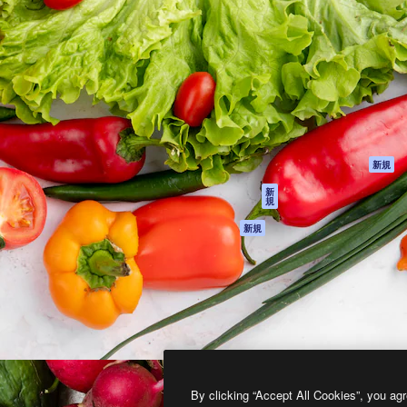
製品
はじめに
ティブ制作を導くためのプラ
Spaces
Academy
クリエイター、企業、代理
AI アシスタント
ドキュメント
含む100万人以上が利用して
AI 画像生成ツール
サポート
AI 動画生成ツール
利用規約
AI 音声合成ツール
プライバシーポリ
シー
ストックコンテン
ツ
オリジナル
新規
Claude/ChatGPT
クッキーポリシー
新
規
向けMCP
トラストセンター
エージェント
アフィリエイト
新規
API
法人向け
モバイルアプリ
すべてのMagnificツ
ール
2026
Freepik Company S.L.U.
無断複写・転載を禁じます
.
By clicking “Accept All Cookies”, you agr