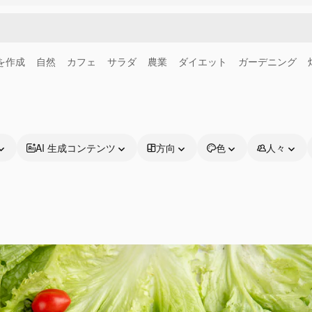
画を作成
自然
カフェ
サラダ
農業
ダイエット
ガーデニング
AI 生成コンテンツ
方向
色
人々