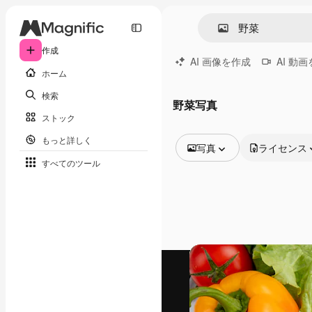
作成
AI 画像を作成
AI 動
ホーム
検索
野菜写真
ストック
もっと詳しく
写真
ライセンス
すべてのツール
全ての画像
ベクトル
イラスト
写真
PSD
テンプレート
モックアップ
動画
映像素材
モーショングラフィックス
動画テンプレート
アイコン
3D モデル