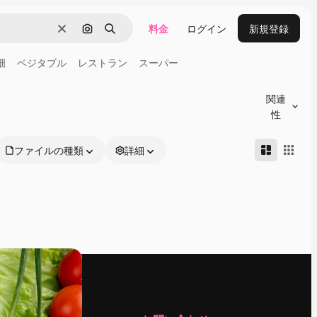
料金
ログイン
新規登録
消去
画像で検索
検索
畑
ベジタブル
レストラン
スーパー
関連
性
ファイルの種類
詳細