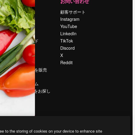
運営
お問い合わせ
料金
顧客サポート
会社概要
Instagram
Reviews
YouTube
採用情報
LinkedIn
検索トレンド
TikTok
ブログ
Discord
イベント
X
Slidesgo
Reddit
コンテンツを販売
する
プレスルーム
magnific.aiをお探し
ですか？
ee to the storing of cookies on your device to enhance site