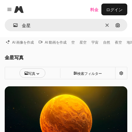
Magnific
料金
ログイン
Close menu
消去
画像で
AI 画像を作成
AI 動画を作成
空
星空
宇宙
自然
夜空
地
金星写真
写真
検索フィルター