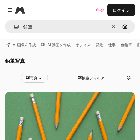
Magnific
料金
ログイン
Close menu
消去
画像で
AI 画像を作成
AI 動画を作成
オフィス
背景
仕事
色鉛筆
鉛筆写真
写真
検索フィルター