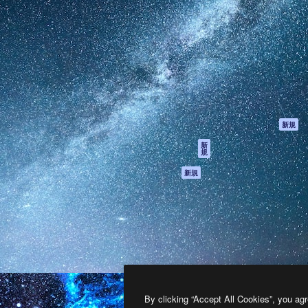
製品
はじめに
ティブ制作を導くためのプラ
Spaces
Academy
クリエイター、企業、代理
AI アシスタント
ドキュメント
含む100万人以上が利用して
AI 画像生成ツール
サポート
AI 動画生成ツール
利用規約
AI 音声合成ツール
プライバシーポリ
シー
ストックコンテン
ツ
オリジナル
新規
Claude/ChatGPT
クッキーポリシー
新
規
向けMCP
トラストセンター
エージェント
アフィリエイト
新規
API
法人向け
モバイルアプリ
すべてのMagnificツ
ール
2026
Freepik Company S.L.U.
無断複写・転載を禁じます
.
By clicking “Accept All Cookies”, you agr