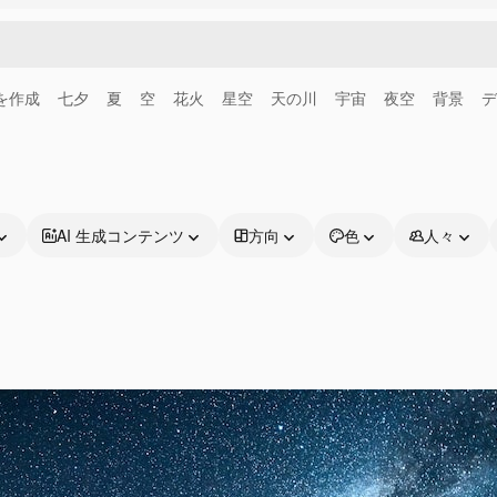
画を作成
七夕
夏
空
花火
星空
天の川
宇宙
夜空
背景
デ
AI 生成コンテンツ
方向
色
人々