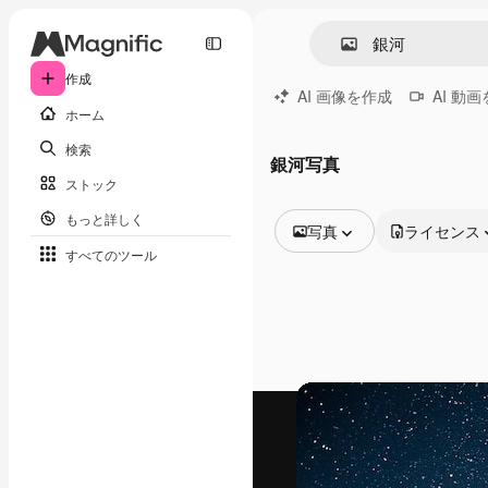
作成
AI 画像を作成
AI 動
ホーム
検索
銀河写真
ストック
もっと詳しく
写真
ライセンス
すべてのツール
全ての画像
ベクトル
イラスト
写真
PSD
テンプレート
モックアップ
動画
映像素材
モーショングラフィックス
動画テンプレート
アイコン
3D モデル