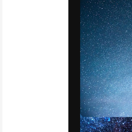
フォント
最高のクリエイ
ットフォーム。
店、スタジオを
います。
日本語
Copyright © 2010-