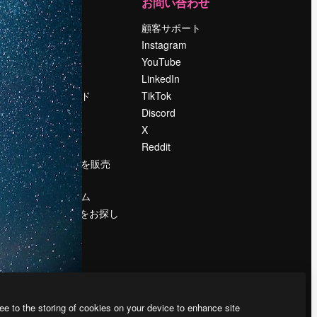
運営
お問い合わせ
料金
顧客サポート
会社概要
Instagram
Reviews
YouTube
採用情報
LinkedIn
検索トレンド
TikTok
ブログ
Discord
イベント
X
Slidesgo
Reddit
コンテンツを販売
する
プレスルーム
magnific.aiをお探し
ですか？
ee to the storing of cookies on your device to enhance site