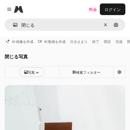
Magnific
料金
ログイン
Close menu
消去
画像で
AI 画像を作成
AI 動画を作成
行き止まり
終了
閉店
完成
閉じる写真
写真
検索フィルター