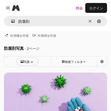
Magnific
料金
ログイン
Close menu
消去
画像で
AI 画像を作成
AI 動画を作成
防腐剤写真
- 2ページ
写真
検索フィルター