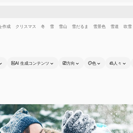
画を作成
クリスマス
冬
雪
雪山
雪だるま
雪景色
雪道
吹雪
AI 生成コンテンツ
方向
色
人々