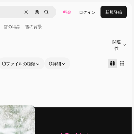
料金
ログイン
新規登録
消去
画像で検索
検索
雪の結晶
雪の背景
関連
性
ファイルの種類
詳細