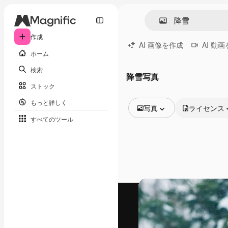
作成
AI 画像を作成
AI 動
ホーム
検索
降雪写真
ストック
もっと詳しく
写真
ライセンス
すべてのツール
全ての画像
ベクトル
イラスト
写真
PSD
テンプレート
モックアップ
動画
映像素材
モーショングラフィックス
動画テンプレート
アイコン
3D モデル