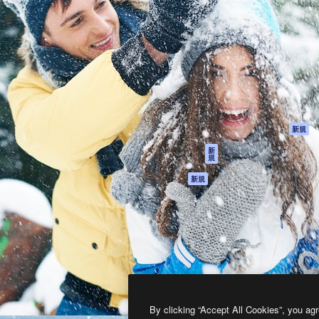
製品
はじめに
ティブ制作を導くためのプラ
Spaces
Academy
クリエイター、企業、代理
AI アシスタント
ドキュメント
含む100万人以上が利用して
AI 画像生成ツール
サポート
AI 動画生成ツール
利用規約
AI 音声合成ツール
プライバシーポリ
シー
ストックコンテン
ツ
オリジナル
新規
Claude/ChatGPT
クッキーポリシー
新
規
向けMCP
トラストセンター
エージェント
アフィリエイト
新規
API
法人向け
モバイルアプリ
すべてのMagnificツ
ール
2026
Freepik Company S.L.U.
無断複写・転載を禁じます
.
By clicking “Accept All Cookies”, you agr