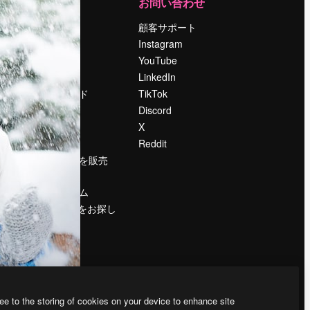
運営
お問い合わせ
料金
顧客サポート
会社概要
Instagram
Reviews
YouTube
採用情報
LinkedIn
検索トレンド
TikTok
ブログ
Discord
イベント
X
Slidesgo
Reddit
コンテンツを販売
する
プレスルーム
magnific.aiをお探し
ですか？
ee to the storing of cookies on your device to enhance site