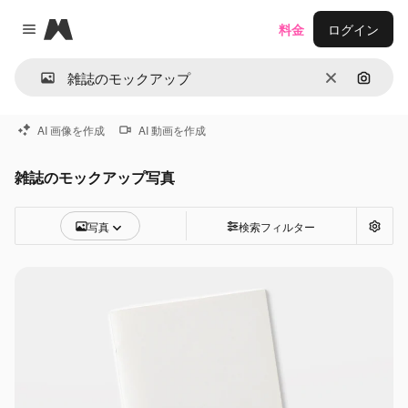
Magnific
料金
ログイン
Close menu
消去
画像で
AI 画像を作成
AI 動画を作成
雑誌のモックアップ写真
写真
検索フィルター