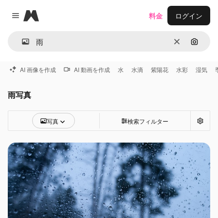
Magnific
料金
ログイン
Close menu
消去
画像で
AI 画像を作成
AI 動画を作成
水
水滴
紫陽花
水彩
湿気
雨写真
写真
検索フィルター