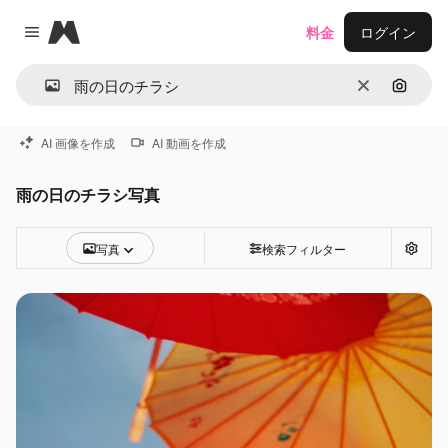
Magnific
料金
ログイン
Close menu
消去
画像で
AI 画像を作成
AI 動画を作成
雨の日のチラシ写真
写真
検索フィルター