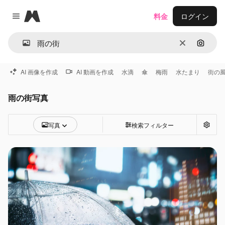
Magnific
料金
ログイン
Close menu
消去
画像で
AI 画像を作成
AI 動画を作成
水滴
傘
梅雨
水たまり
街の
雨の街写真
写真
検索フィルター