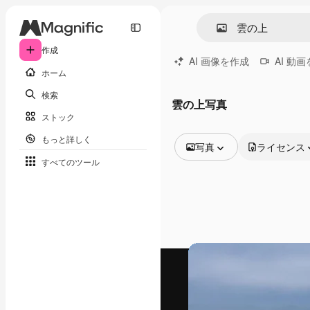
作成
AI 画像を作成
AI 動
ホーム
検索
雲の上写真
ストック
もっと詳しく
写真
ライセンス
すべてのツール
全ての画像
ベクトル
イラスト
写真
PSD
テンプレート
モックアップ
動画
映像素材
モーショングラフィックス
動画テンプレート
アイコン
3D モデル