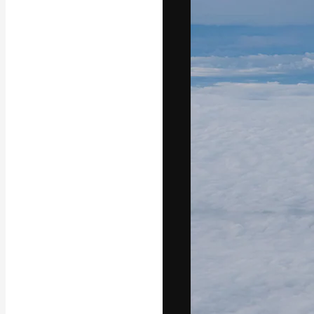
フォント
最高のクリエイ
ットフォーム。
店、スタジオを
います。
日本語
Copyright © 2010-