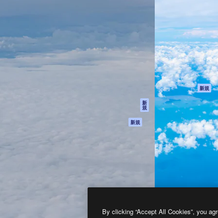
製品
はじめに
ティブ制作を導くためのプラ
Spaces
Academy
クリエイター、企業、代理
AI アシスタント
ドキュメント
含む100万人以上が利用して
AI 画像生成ツール
サポート
AI 動画生成ツール
利用規約
AI 音声合成ツール
プライバシーポリ
シー
ストックコンテン
ツ
オリジナル
新規
Claude/ChatGPT
クッキーポリシー
新
規
向けMCP
トラストセンター
エージェント
アフィリエイト
新規
API
法人向け
モバイルアプリ
すべてのMagnificツ
ール
2026
Freepik Company S.L.U.
無断複写・転載を禁じます
.
By clicking “Accept All Cookies”, you agr