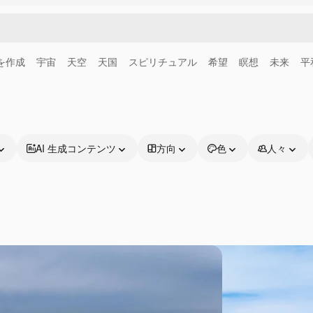
画を作成
宇宙
天空
天国
スピリチュアル
希望
瞑想
未来
平
AI 生成コンテンツ
方向
色
人々