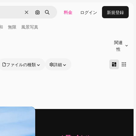
料金
ログイン
新規登録
消去
画像で検索
検索
和
無限
風景写真
関連
性
ファイルの種類
詳細