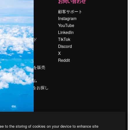
運営
お問い合わせ
料金
顧客サポート
会社概要
Instagram
Reviews
YouTube
採用情報
LinkedIn
検索トレンド
TikTok
ブログ
Discord
イベント
X
Slidesgo
Reddit
コンテンツを販売
する
プレスルーム
magnific.aiをお探し
ですか？
ee to the storing of cookies on your device to enhance site