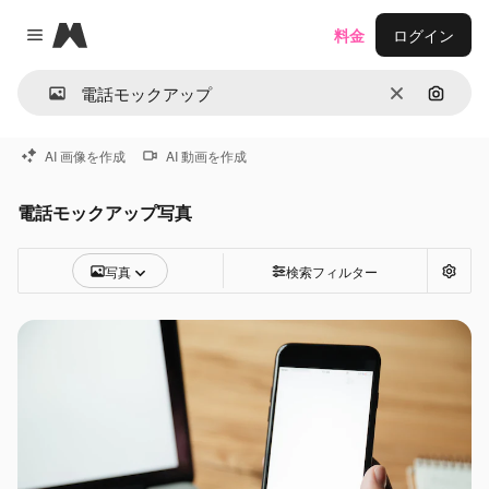
Magnific
料金
ログイン
Close menu
消去
画像で
AI 画像を作成
AI 動画を作成
電話モックアップ写真
写真
検索フィルター