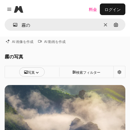
Magnific
料金
ログイン
Close menu
消去
画像で
AI 画像を作成
AI 動画を作成
霧の写真
写真
検索フィルター