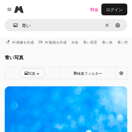
Magnific
料金
ログイン
Close menu
消去
画像で
AI 画像を作成
AI 動画を作成
水色
青い背景
青い炎
青い空
青い写真
写真
検索フィルター