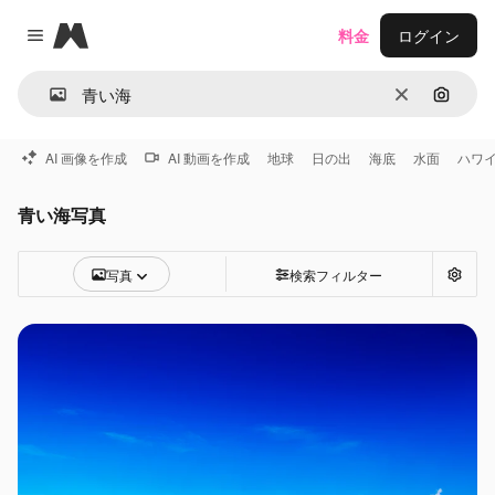
Magnific
料金
ログイン
Close menu
消去
画像で
AI 画像を作成
AI 動画を作成
地球
日の出
海底
水面
ハワ
青い海写真
写真
検索フィルター