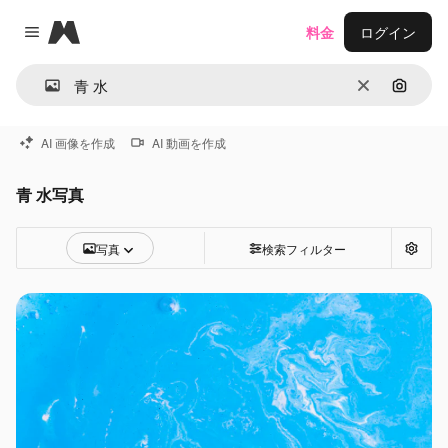
Magnific
料金
ログイン
Close menu
消去
画像で
AI 画像を作成
AI 動画を作成
青 水写真
写真
検索フィルター