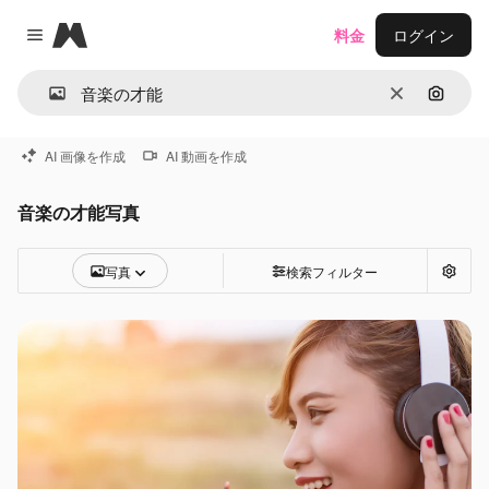
Magnific
料金
ログイン
Close menu
消去
画像で
AI 画像を作成
AI 動画を作成
音楽の才能写真
写真
検索フィルター