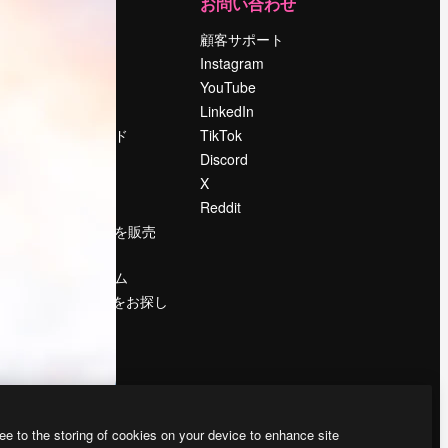
運営
お問い合わせ
料金
顧客サポート
会社概要
Instagram
Reviews
YouTube
採用情報
LinkedIn
検索トレンド
TikTok
ブログ
Discord
イベント
X
Slidesgo
Reddit
コンテンツを販売
する
プレスルーム
magnific.aiをお探し
ですか？
ee to the storing of cookies on your device to enhance site