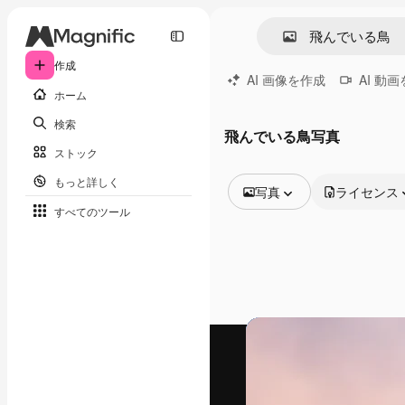
作成
AI 画像を作成
AI 動
ホーム
検索
飛んでいる鳥写真
ストック
もっと詳しく
写真
ライセンス
すべてのツール
全ての画像
ベクトル
イラスト
写真
PSD
テンプレート
モックアップ
動画
映像素材
モーショングラフィックス
動画テンプレート
アイコン
3D モデル