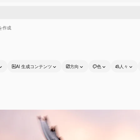
画を作成
AI 生成コンテンツ
方向
色
人々