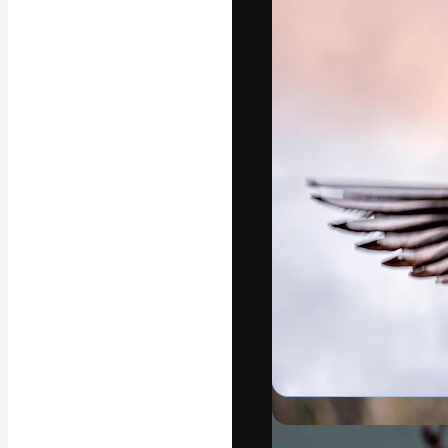
フォント
最高のクリエイ
ットフォーム。
店、スタジオを
います。
日本語
Copyright © 2010-