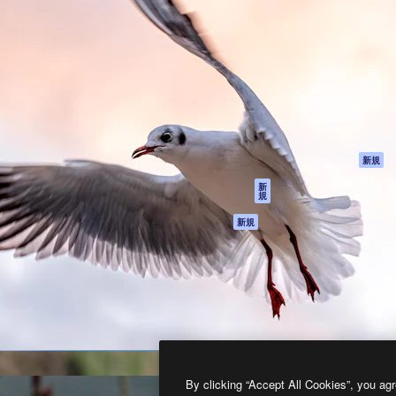
製品
はじめに
ティブ制作を導くためのプラ
Spaces
Academy
クリエイター、企業、代理
AI アシスタント
ドキュメント
含む100万人以上が利用して
AI 画像生成ツール
サポート
AI 動画生成ツール
利用規約
AI 音声合成ツール
プライバシーポリ
シー
ストックコンテン
ツ
オリジナル
新規
Claude/ChatGPT
クッキーポリシー
新
規
向けMCP
トラストセンター
エージェント
アフィリエイト
新規
API
法人向け
モバイルアプリ
すべてのMagnificツ
ール
2026
Freepik Company S.L.U.
無断複写・転載を禁じます
.
By clicking “Accept All Cookies”, you agr