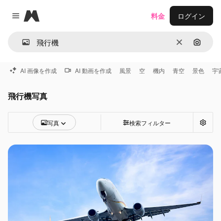
Magnific
料金
ログイン
Close menu
消去
画像で
AI 画像を作成
AI 動画を作成
風景
空
機内
青空
景色
宇
飛行機写真
写真
検索フィルター