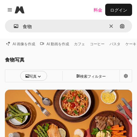
Magnific
料金
ログイン
Close menu
消去
画像で
AI 画像を作成
AI 動画を作成
カフェ
コーヒー
パスタ
ケーキ
食物写真
写真
検索フィルター