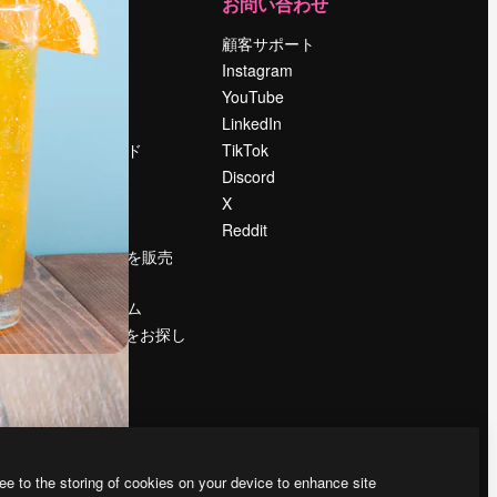
運営
お問い合わせ
料金
顧客サポート
会社概要
Instagram
Reviews
YouTube
採用情報
LinkedIn
検索トレンド
TikTok
ブログ
Discord
イベント
X
Slidesgo
Reddit
コンテンツを販売
する
プレスルーム
magnific.aiをお探し
ですか？
ee to the storing of cookies on your device to enhance site