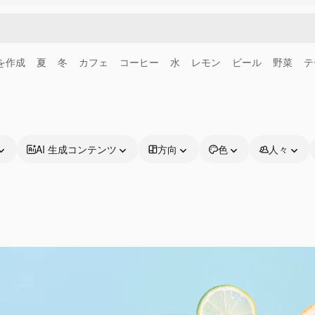
画を作成
夏
冬
カフェ
コーヒー
水
レモン
ビール
野菜
テ
AI 生成コンテンツ
方向
色
人々