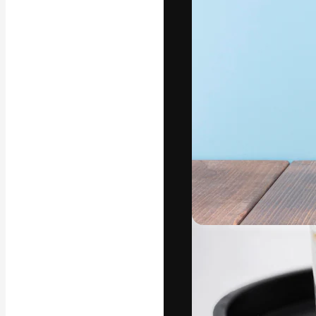
フォント
最高のクリエイ
ットフォーム。
店、スタジオを
います。
日本語
Copyright © 2010-