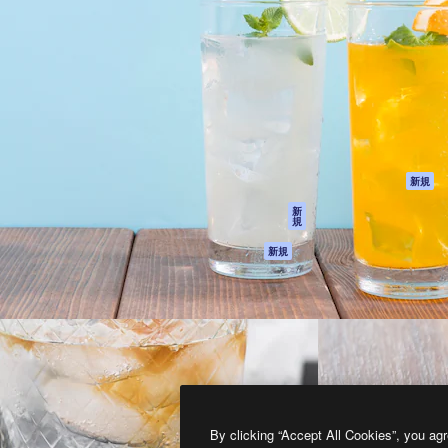
製品
はじめに
ティブ制作を導くためのプラ
Spaces
Academy
クリエイター、企業、代理
AI アシスタント
ドキュメント
含む100万人以上が利用して
AI 画像生成ツール
サポート
AI 動画生成ツール
利用規約
AI 音声合成ツール
プライバシーポリ
シー
ストックコンテン
ツ
オリジナル
新規
Claude/ChatGPT
クッキーポリシー
新
規
向けMCP
トラストセンター
エージェント
アフィリエイト
新規
API
法人向け
モバイルアプリ
すべてのMagnificツ
ール
2026
Freepik Company S.L.U.
無断複写・転載を禁じます
.
By clicking “Accept All Cookies”, you agr