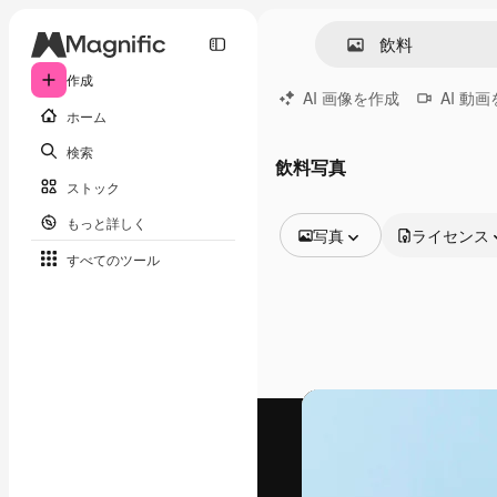
作成
AI 画像を作成
AI 動
ホーム
検索
飲料写真
ストック
もっと詳しく
写真
ライセンス
すべてのツール
全ての画像
ベクトル
イラスト
写真
PSD
テンプレート
モックアップ
動画
映像素材
モーショングラフィックス
動画テンプレート
アイコン
3D モデル