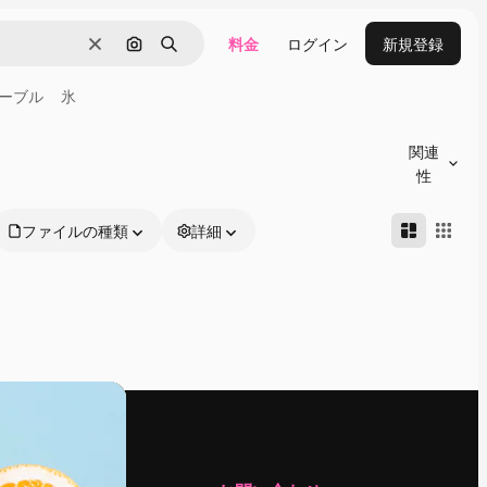
料金
ログイン
新規登録
消去
画像で検索
検索
ーブル
氷
関連
性
ファイルの種類
詳細