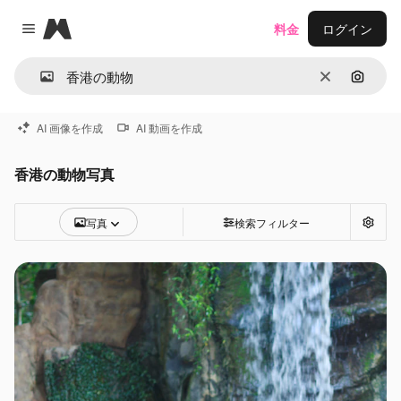
Magnific
料金
ログイン
Close menu
消去
画像で
AI 画像を作成
AI 動画を作成
香港の動物写真
写真
検索フィルター