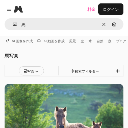
Magnific
料金
ログイン
Close menu
消去
画像で
AI 画像を作成
AI 動画を作成
風景
空
水
自然
森
ブログ
馬写真
写真
検索フィルター