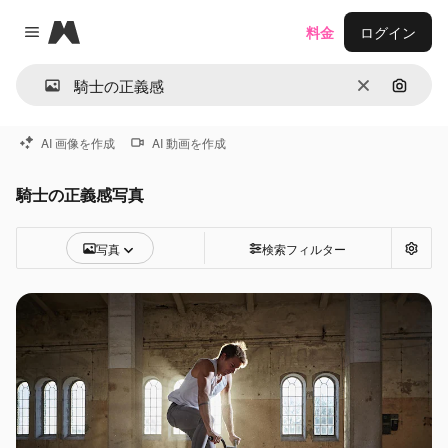
Magnific
料金
ログイン
Close menu
消去
画像で
AI 画像を作成
AI 動画を作成
騎士の正義感写真
写真
検索フィルター