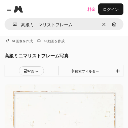
Magnific
料金
ログイン
Close menu
消去
画像で
AI 画像を作成
AI 動画を作成
高級ミニマリストフレーム写真
写真
検索フィルター