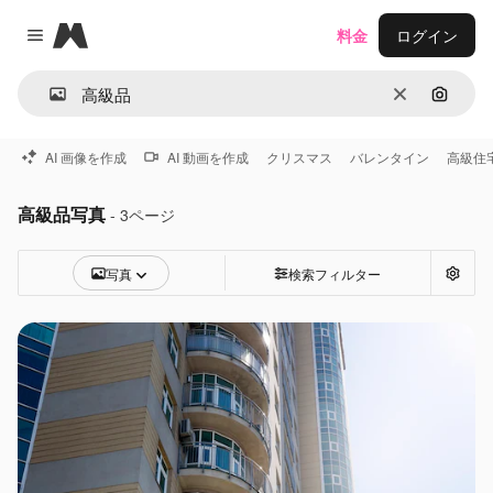
Magnific
料金
ログイン
Close menu
消去
画像で
AI 画像を作成
AI 動画を作成
クリスマス
バレンタイン
高級住
高級品写真
- 3ページ
写真
検索フィルター