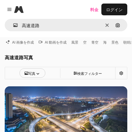
Magnific
料金
ログイン
Close menu
消去
画像で
AI 画像を作成
AI 動画を作成
風景
空
青空
海
景色
朝焼
高速道路写真
写真
検索フィルター