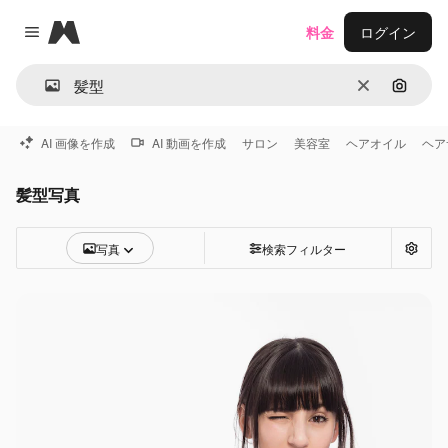
Magnific
料金
ログイン
Close menu
消去
画像で
AI 画像を作成
AI 動画を作成
サロン
美容室
ヘアオイル
ヘア
髪型写真
写真
検索フィルター