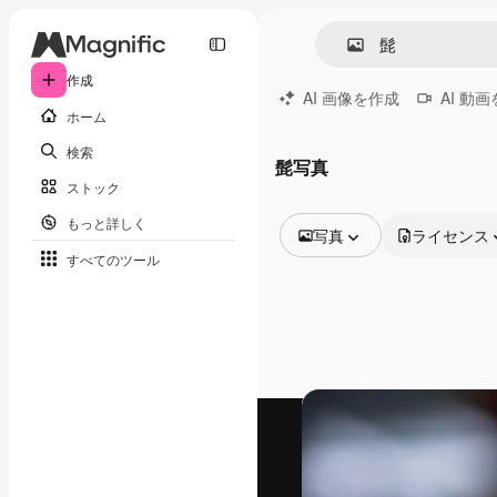
作成
AI 画像を作成
AI 動
ホーム
検索
髭写真
ストック
もっと詳しく
写真
ライセンス
すべてのツール
全ての画像
ベクトル
イラスト
写真
PSD
テンプレート
モックアップ
動画
映像素材
モーショングラフィックス
動画テンプレート
アイコン
3D モデル