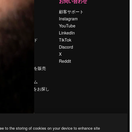
運営
お問い合わせ
料金
顧客サポート
会社概要
Instagram
Reviews
YouTube
採用情報
LinkedIn
検索トレンド
TikTok
ブログ
Discord
イベント
X
Slidesgo
Reddit
コンテンツを販売
する
プレスルーム
magnific.aiをお探し
ですか？
ee to the storing of cookies on your device to enhance site