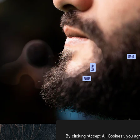
製品
はじめに
ティブ制作を導くためのプラ
Spaces
Academy
クリエイター、企業、代理
AI アシスタント
ドキュメント
含む100万人以上が利用して
AI 画像生成ツール
サポート
AI 動画生成ツール
利用規約
AI 音声合成ツール
プライバシーポリ
シー
ストックコンテン
ツ
オリジナル
新規
Claude/ChatGPT
クッキーポリシー
新
規
向けMCP
トラストセンター
エージェント
アフィリエイト
新規
API
法人向け
モバイルアプリ
すべてのMagnificツ
ール
2026
Freepik Company S.L.U.
無断複写・転載を禁じます
.
By clicking “Accept All Cookies”, you agr