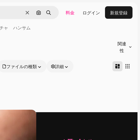
料金
ログイン
新規登録
消去
画像で検索
検索
チャ
ハンサム
関連
性
ファイルの種類
詳細