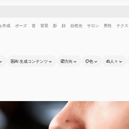
画を作成
ポーズ
首
背景
影
顔
自然光
サロン
男性
テクス
AI 生成コンテンツ
方向
色
人々