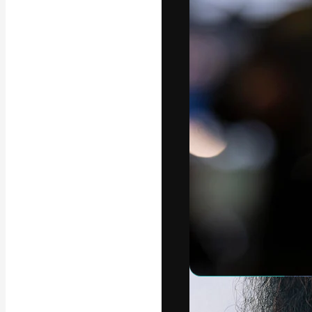
フォント
最高のクリエイ
ットフォーム。
店、スタジオを
います。
日本語
Copyright © 2010-