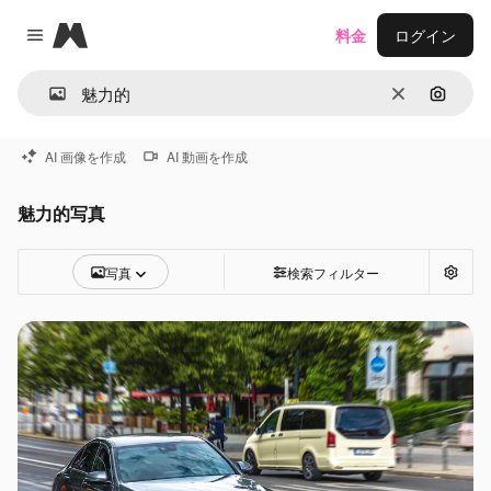
Magnific
料金
ログイン
Close menu
消去
画像で
AI 画像を作成
AI 動画を作成
魅力的写真
写真
検索フィルター