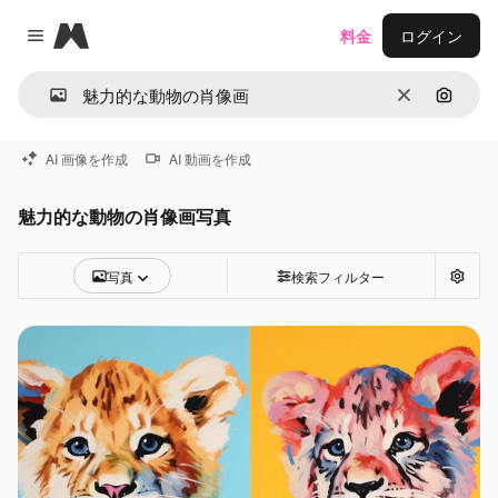
Magnific
料金
ログイン
Close menu
消去
画像で
AI 画像を作成
AI 動画を作成
魅力的な動物の肖像画写真
写真
検索フィルター