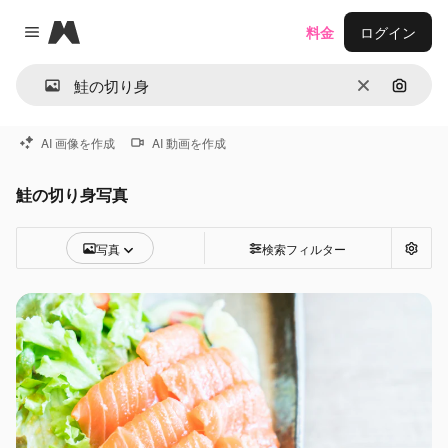
Magnific
料金
ログイン
Close menu
消去
画像で
AI 画像を作成
AI 動画を作成
鮭の切り身写真
写真
検索フィルター