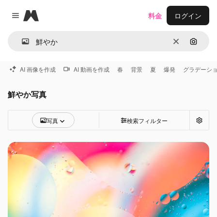
Magnific
料金
ログイン
Close menu
消去
画像で
AI 画像を作成
AI 動画を作成
春
背景
夏
爆発
グラデーシ
鮮やか写真
写真
検索フィルター