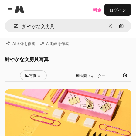
Magnific
料金
ログイン
Close menu
消去
画像で
AI 画像を作成
AI 動画を作成
鮮やかな文房具写真
写真
検索フィルター